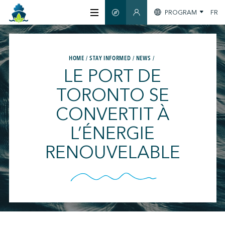
PROGRAM
FR
SMART GUIDE
MEMBERS SECTION
ABOUT US
HOME
STAY INFORMED
NEWS
LE PORT DE
CERTIFICATION
TORONTO SE
CONVERTIT À
MEMBERS
L’ÉNERGIE
GREENTECH
RENOUVELABLE
STAY INFORMED
CONTACT US